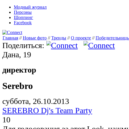
Модный журнал
Персоны
Шоппинг
Facebook
Главная
//
Новые фото
//
Тренды
//
О проекте
//
Победительниц
Поделиться:
Дана, 19
директор
Serebro
суббота, 26.10.2013
SEREBRO Dj's Team Party
10
Для голосования за этот Look, нажм